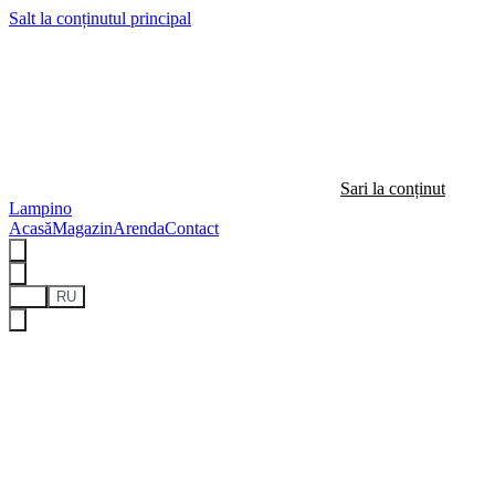
Salt la conținutul principal
Sari la conținut
Lampino
Acasă
Magazin
Arenda
Contact
RO
RU