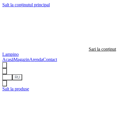
Salt la conținutul principal
Sari la conținut
Lampino
Acasă
Magazin
Arenda
Contact
RO
RU
Salt la produse