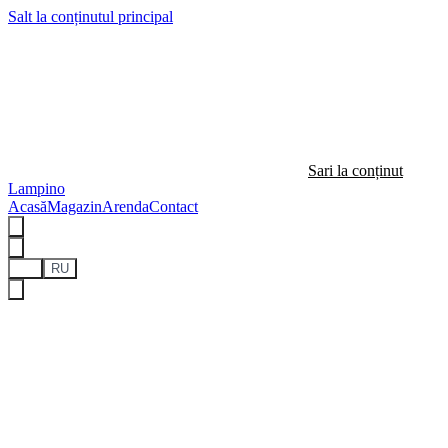
Salt la conținutul principal
Sari la conținut
Lampino
Acasă
Magazin
Arenda
Contact
RO
RU