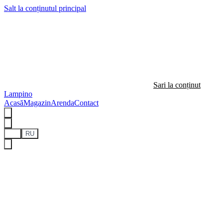
Salt la conținutul principal
Sari la conținut
Lampino
Acasă
Magazin
Arenda
Contact
RO
RU