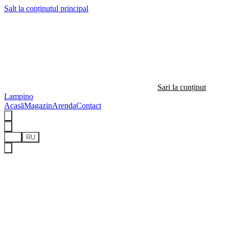
Salt la conținutul principal
Sari la conținut
Lampino
Acasă
Magazin
Arenda
Contact
RO
RU