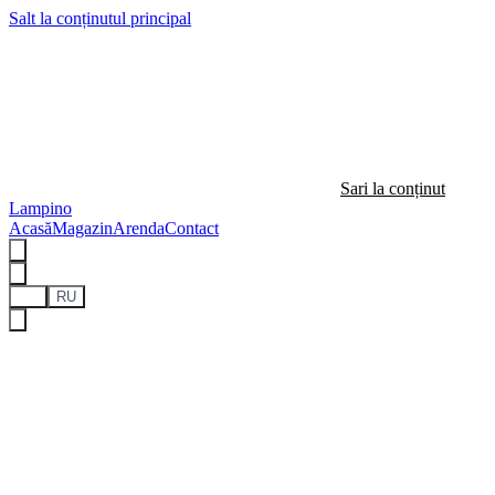
Salt la conținutul principal
Sari la conținut
Lampino
Acasă
Magazin
Arenda
Contact
RO
RU