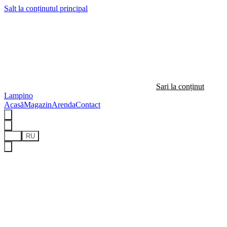
Salt la conținutul principal
Sari la conținut
Lampino
Acasă
Magazin
Arenda
Contact
RO
RU