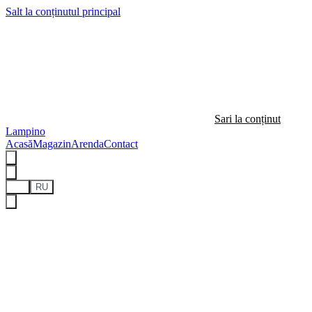
Salt la conținutul principal
Sari la conținut
Lampino
Acasă
Magazin
Arenda
Contact
RO
RU