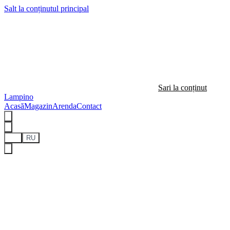
Salt la conținutul principal
Sari la conținut
Lampino
Acasă
Magazin
Arenda
Contact
RO
RU