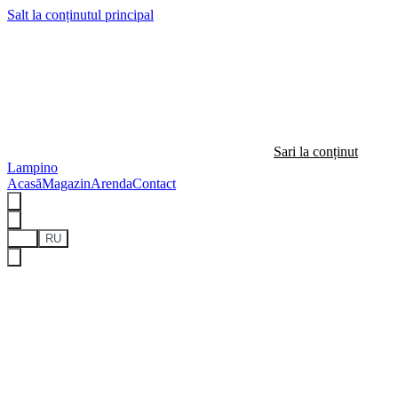
Salt la conținutul principal
Sari la conținut
Lampino
Acasă
Magazin
Arenda
Contact
RO
RU