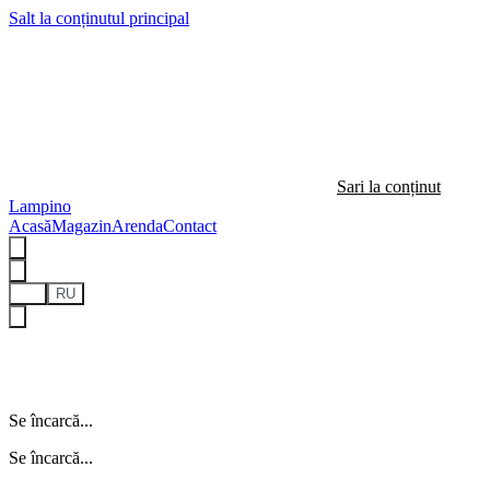
Salt la conținutul principal
Sari la conținut
Lampino
Acasă
Magazin
Arenda
Contact
RO
RU
Se încarcă...
Se încarcă...