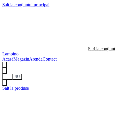
Salt la conținutul principal
Sari la conținut
Lampino
Acasă
Magazin
Arenda
Contact
RO
RU
Salt la produse