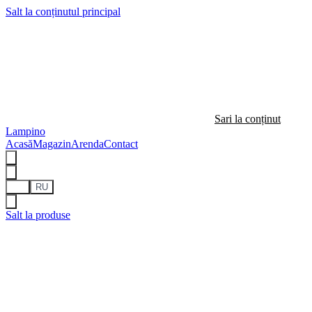
Salt la conținutul principal
Sari la conținut
Lampino
Acasă
Magazin
Arenda
Contact
RO
RU
Salt la produse