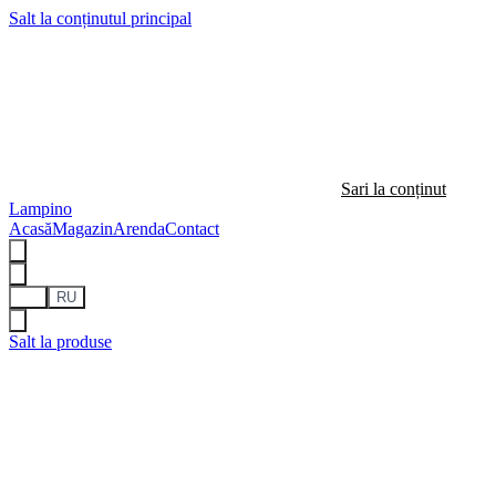
Salt la conținutul principal
Sari la conținut
Lampino
Acasă
Magazin
Arenda
Contact
RO
RU
Salt la produse